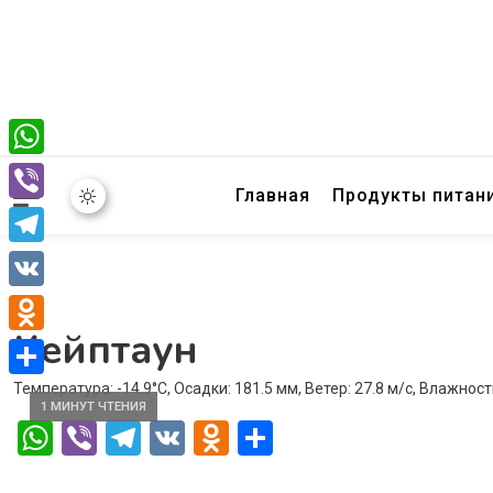
WhatsApp
Главная
Продукты питан
Viber
Telegram
VK
Кейптаун
Odnoklassniki
Температура: -14.9°C, Осадки: 181.5 мм, Ветер: 27.8 м/с, Влажност
Отправить
1 МИНУТ ЧТЕНИЯ
WhatsApp
Viber
Telegram
VK
Odnoklassniki
Отправить