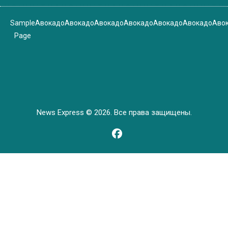
Sample
Авокадо
Авокадо
Авокадо
Авокадо
Авокадо
Авокадо
Аво
Page
News Express © 2026. Все права защищены.