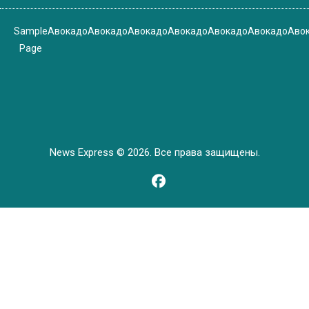
Sample
Авокадо
Авокадо
Авокадо
Авокадо
Авокадо
Авокадо
Аво
Page
News Express © 2026. Все права защищены.