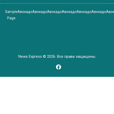
Sample
Авокадо
Авокадо
Авокадо
Авокадо
Авокадо
Авокадо
Аво
Page
News Express © 2026. Все права защищены.