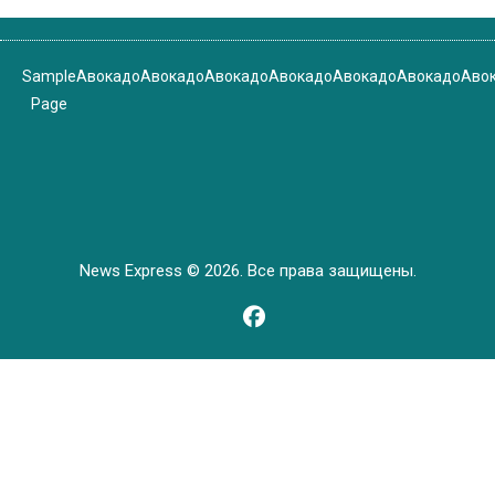
Sample
Авокадо
Авокадо
Авокадо
Авокадо
Авокадо
Авокадо
Аво
Page
News Express © 2026. Все права защищены.