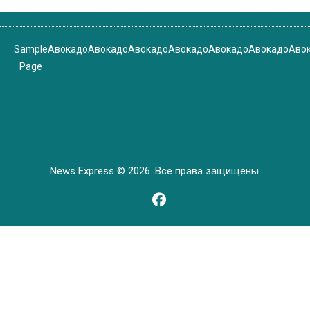
Sample
Авокадо
Авокадо
Авокадо
Авокадо
Авокадо
Авокадо
Аво
Page
News Express © 2026. Все права защищены.