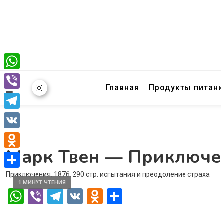
WhatsApp
Главная
Продукты питан
Viber
Telegram
VK
Марк Твен — Приключе
Odnoklassniki
Приключения, 1876, 290 стр. испытания и преодоление страха
Отправить
1 МИНУТ ЧТЕНИЯ
WhatsApp
Viber
Telegram
VK
Odnoklassniki
Отправить