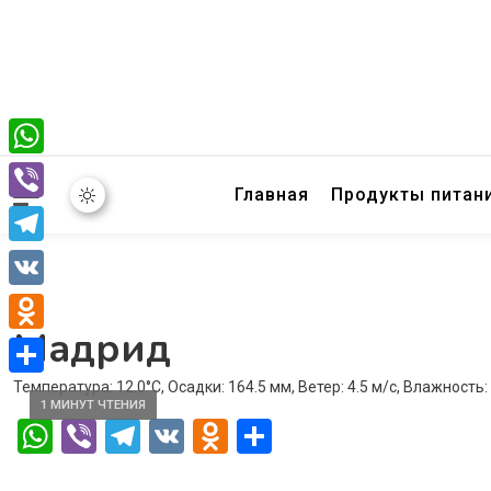
WhatsApp
Главная
Продукты питан
Viber
Telegram
VK
Мадрид
Odnoklassniki
Температура: 12.0°C, Осадки: 164.5 мм, Ветер: 4.5 м/с, Влажность
Отправить
1 МИНУТ ЧТЕНИЯ
WhatsApp
Viber
Telegram
VK
Odnoklassniki
Отправить