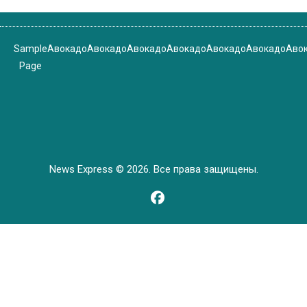
Sample
Авокадо
Авокадо
Авокадо
Авокадо
Авокадо
Авокадо
Аво
Page
News Express © 2026. Все права защищены.