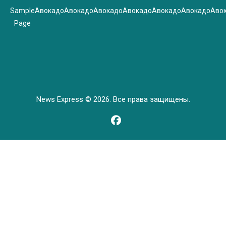
Sample
Авокадо
Авокадо
Авокадо
Авокадо
Авокадо
Авокадо
Аво
Page
News Express © 2026. Все права защищены.