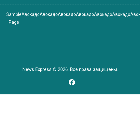
Sample
Авокадо
Авокадо
Авокадо
Авокадо
Авокадо
Авокадо
Аво
Page
News Express © 2026. Все права защищены.