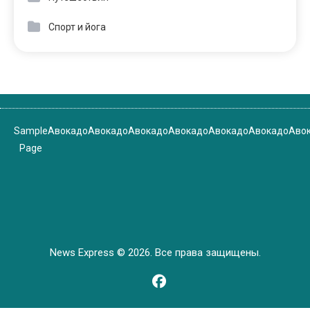
Спорт и йога
Sample
Авокадо
Авокадо
Авокадо
Авокадо
Авокадо
Авокадо
Аво
Page
News Express © 2026. Все права защищены.