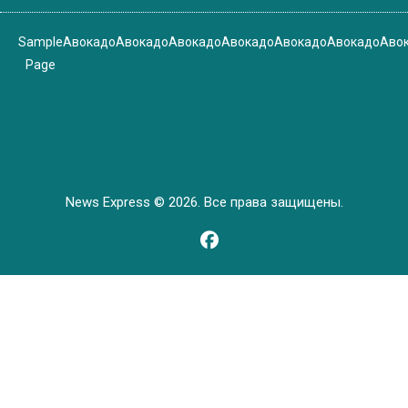
Sample
Авокадо
Авокадо
Авокадо
Авокадо
Авокадо
Авокадо
Аво
Page
News Express © 2026. Все права защищены.