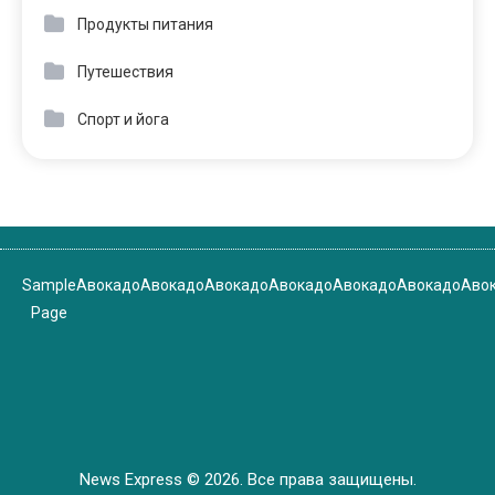
Продукты питания
Путешествия
Спорт и йога
Sample
Авокадо
Авокадо
Авокадо
Авокадо
Авокадо
Авокадо
Аво
Page
News Express © 2026. Все права защищены.