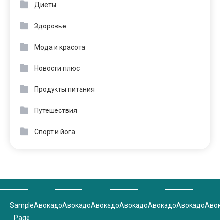
Диеты
Здоровье
Мода и красота
Новости плюс
Продукты питания
Путешествия
Спорт и йога
Sample
Авокадо
Авокадо
Авокадо
Авокадо
Авокадо
Авокадо
Аво
Page