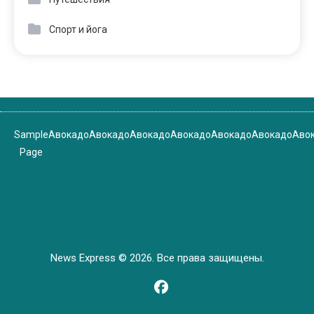
Спорт и йога
Sample
Авокадо
Авокадо
Авокадо
Авокадо
Авокадо
Авокадо
Аво
Page
News Express © 2026. Все права защищены.