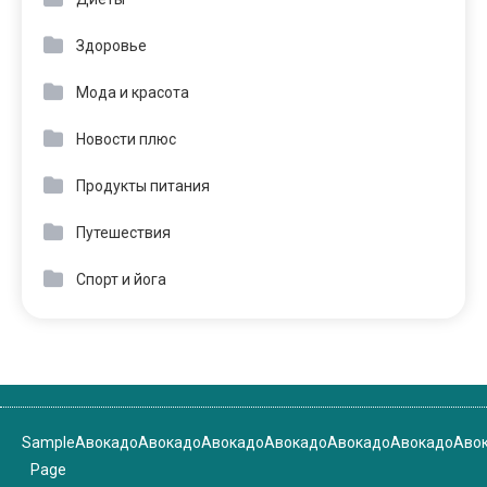
Здоровье
Мода и красота
Новости плюс
Продукты питания
Путешествия
Спорт и йога
Sample
Авокадо
Авокадо
Авокадо
Авокадо
Авокадо
Авокадо
Аво
Page