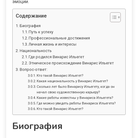
эмоции.
Содержание
Биография
Путь к успеху
Профессиональные достижения
Личная жизнь и интересы
Национальность
Где родился Винарис Ильегет
Этническое происхождение Винарис Ильегет
Вопрос-ответ:
Кто такой Винарис Ильегет?
Какая национальность у Винарис Ильегет?
Сколько лет было Винарису Ильегету, когда он
начал свою художественную карьеру?
Какие работы известны у Винариса Ильегета?
Где можно увидеть работы Винариса Ильегета?
Кто такой Винарис Ильегет?
Биография