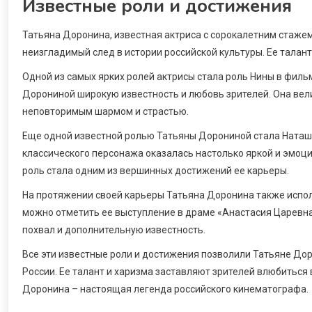
Известные роли и достижения
Татьяна Доронина, известная актриса с сорокалетним стажем 
неизгладимый след в истории российской культуры. Ее талант
Одной из самых ярких ролей актрисы стала роль Нины в филь
Дорониной широкую известность и любовь зрителей. Она ве
неповторимым шармом и страстью.
Еще одной известной ролью Татьяны Дорониной стала Наташа
классического персонажа оказалась настолько яркой и эмоци
роль стала одним из вершинных достижений ее карьеры.
На протяжении своей карьеры Татьяна Доронина также испол
можно отметить ее выступление в драме «Анастасия Царевна
похвал и дополнительную известность.
Все эти известные роли и достижения позволили Татьяне Дор
России. Ее талант и харизма заставляют зрителей влюбиться
Доронина – настоящая легенда российского кинематографа.