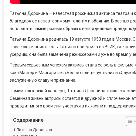
Татьяна Доронина — известная российская актриса театра и 
благодаря ее неповторимому таланту и обаянию. В разных р
воплощать самые разные образы с неподдельной правдопод
Татьяна Доронина родилась 19 августа 1953 года в Москве. С 
После окончания школы Татьяна поступила во ВГИК, где полу
усердию, она была замечена режиссерами и уже во время уче
Первым серьезным успехом актрисы стала ее роль в фильме «
как «Мастер и Маргарита», «Белое солнце пустыни» и «Служ
заслуженную славу и признание.
Помимо актерской карьеры, Татьяна Доронина также счастлива
Семейная жизнь актрисы остается в дружной и сплоченной ат
проводит много времени, участвуя в их жизни и поддерживая 
Содержание
Татьяна Доронина