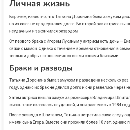
Личная жизнь
Впрочем, известно, что Татьяна Доронина была замужем дваж
но их союз не продержался долго. Во второй раз актриса выш
неудачным и закончился разводом.
От первого брака с Игорем Лукиным у актрисы есть дочь — Е
связи с мамой. Однако с течением времени отношения в семь
теплых и добрых отношениях со всеми своими близкими.
Браки и разводы
Татьяна Доронина была замужем и разведена несколько раз.
году, однако их брак не длился долго и они развелись через н
Затем актриса вышла замуж за режиссера Владимира Шпиталя
жизнь тоже оказалась неудачной, и они развелись в 1984 году
После развода с Шпиталем, Татьяна встретила свою следующ
имели сына Егора. Вместе они прожили более 10 лет, однако 