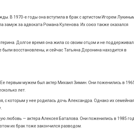
ды. В 1970-е годы она вступила в брак с артистом Игорем Лукиным
ла замуж за адвоката Романа Куленова. Их союз также оказался
катерина. Долгое время она жила со своим отцом и не поддерживал
е были восстановлены, и сейчас Татьяна Доронина находится в
 Ее первым мужем был актер Михаил Зимин. Они поженились в 196
есколько лет.
, с которым у нее родилась дочь Александра. Однако их семейна
.
ую любовь — актера Алексея Баталова. Они поженились в 1985 год
потом их брак тоже закончился разводом.