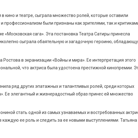
в кино и театре, сыграла множество ролей, которые оставили
 и профессионализм были признаны как зрителями, так и критикам
ме «Московская сага». Эта постановка Театра Сатиры принесла
ликолепно сыграла обаятельную и загадочную героиню, обладающ
 Ростова в экранизации «Войны и мира». Ее интерпретация этого
ональной, что актриса была удостоена престижной кинопремии. Э
нила ряд других эпатажных и талантливых ролей, среди которых
». Ее элегантный и жизнерадостный образ принес ей множество
ониной стать одной из самых узнаваемых и востребованных актри
 в каждую ее роль и следить за ее новыми выступлениями. Татьяна