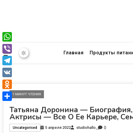
WhatsApp
Главная
Продукты питан
Viber
Telegram
VK
Odnoklassniki
1 МИНУТ ЧТЕНИЯ
Отправить
Татьяна Доронина — Биография,
Актрисы — Все О Ее Карьере, Се
0
5 апреля 2022
studiohallo_
Uncategorised