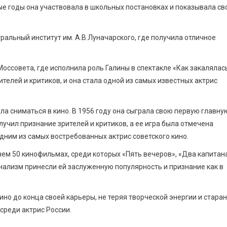
ные годы она участвовала в школьных постановках и показывала св
ральный институт им. А.В.Луначарского, где получила отличное
оссовета, где исполнила роль Галины в спектакле «Как закалялас
ителей и критиков, и она стала одной из самых известных актрис
а сниматься в кино. В 1956 году она сыграла свою первую главну
учил признание зрителей и критиков, а ее игра была отмечена
дним из самых востребованных актрис советского кино.
чем 50 кинофильмах, среди которых «Пять вечеров», «Два капитана
онализм принесли ей заслуженную популярность и признание как в
но до конца своей карьеры, не теряя творческой энергии и старан
среди актрис России.