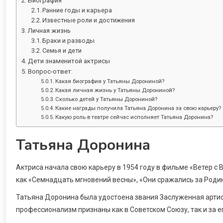
Биография
Ранние годы и карьера
Известные роли и достижения
Личная жизнь
Браки и разводы
Семья и дети
Дети знаменитой актрисы
Вопрос-ответ:
Какая биография у Татьяны Дорониной?
Какая личная жизнь у Татьяны Дорониной?
Сколько детей у Татьяны Дорониной?
Какие награды получила Татьяна Доронина за свою карьеру?
Какую роль в театре сейчас исполняет Татьяна Доронина?
Татьяна Доронина
Актриса начала свою карьеру в 1954 году в фильме «Ветер с В
как «Семнадцать мгновений весны», «Они сражались за Родину
Татьяна Доронина была удостоена звания Заслуженная артис
профессионализм признаны как в Советском Союзу, так и за е