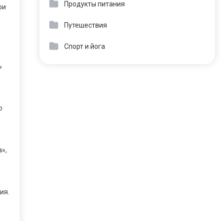
Продукты питания
ои
Путешествия
Спорт и йога
ь
ю
»,
ия.