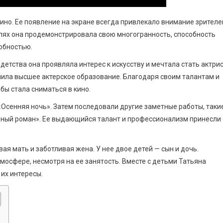
кино. Ее появление на экране всегда привлекало внимание зрителе
олях она продемонстрировала свою многогранность, способность
обностью.
детства она проявляла интерес к искусству и мечтала стать актрис
чила высшее актерское образование. Благодаря своим талантам и
бы стала сниматься в кино.
Осенняя ночь». Затем последовали другие заметные работы, таки
ебный роман». Ее выдающийся талант и профессионализм принесли
я мать и заботливая жена. У нее двое детей — сын и дочь.
мосфере, несмотря на ее занятость. Вместе с детьми Татьяна
их интересы.