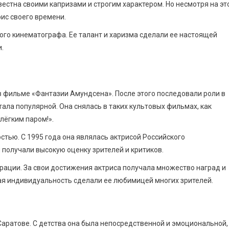
естна своими капризами и строгим характером. Но несмотря на это
ис своего времени.
ого кинематографа. Ее талант и харизма сделали ее настоящей
.
в фильме «Фантазии Амундсена». После этого последовали роли в
ала популярной. Она снялась в таких культовых фильмах, как
лёгким паром!».
тью. С 1995 года она являлась актрисой Российского
получали высокую оценку зрителей и критиков.
рации. За свои достижения актриса получала множество наград и
ркая индивидуальность сделали ее любимицей многих зрителей.
Саратове. С детства она была непосредственной и эмоциональной,