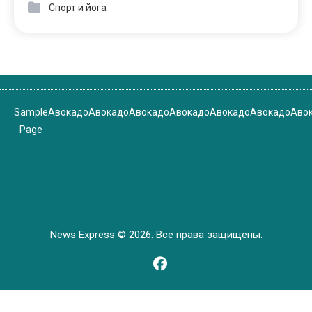
Спорт и йога
Sample
Авокадо
Авокадо
Авокадо
Авокадо
Авокадо
Авокадо
Аво
Page
News Express © 2026. Все права защищены.