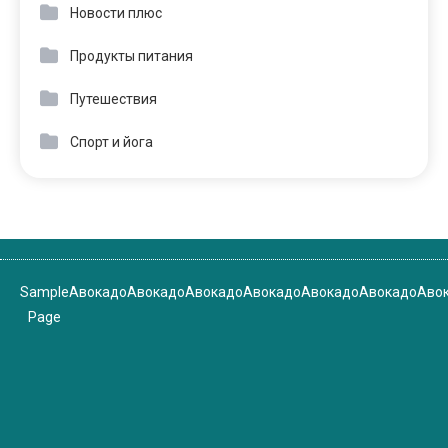
Новости плюс
Продукты питания
Путешествия
Спорт и йога
Sample
Авокадо
Авокадо
Авокадо
Авокадо
Авокадо
Авокадо
Аво
Page