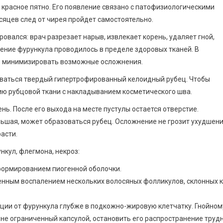
и красное пятно. Его появление связано с патофизиологическими
сяцев след от чирея пройдет самостоятельно.
овался: врач разрезает нарыв, извлекает корень, удаляет гной,
ение фурункула проводилось в пределе здоровых тканей. В
б минимизировать возможные осложнения.
оваться твердый гипертрофированный келоидный рубец. Чтобы
ию рубцовой ткани с накладыванием косметического шва.
нь. После его выхода на месте пустулы остается отверстие.
льшая, может образоваться рубец. Осложнение не грозит ухудшен
асти.
кул, флегмона, некроз:
формированием пиогенной оболочки.
енным воспалением нескольких волосяных фолликулов, склонных к
ии от фурункула глубже в подкожно-жировую клетчатку. Гнойном
не ограниченный капсулой, остановить его распространение трудн