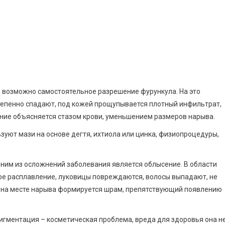
и возможно самостоятельное разрешение фурункула. На это
тепенно спадают, под кожей прощупывается плотный инфильтрат,
ние объясняется стазом крови, уменьшением размеров нарыва.
зуют мази на основе дегтя, ихтиола или цинка, физиопроцедуры,
Одним из осложнений заболевания является облысение. В области
ое расплавление, луковицы повреждаются, волосы выпадают, не
а на месте нарыва формируется шрам, препятствующий появлению
игментация – косметическая проблема, вреда для здоровья она н