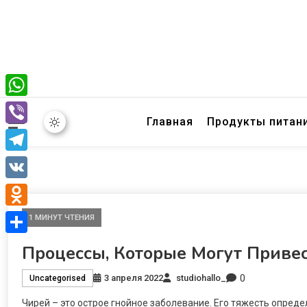
WhatsApp
Главная
Продукты питан
Viber
Telegram
VK
Odnoklassniki
1 МИНУТ ЧТЕНИЯ
Отправить
Процессы, Которые Могут Приве
0
3 апреля 2022
studiohallo_
Uncategorised
Чирей – это острое гнойное заболевание. Его тяжесть опред