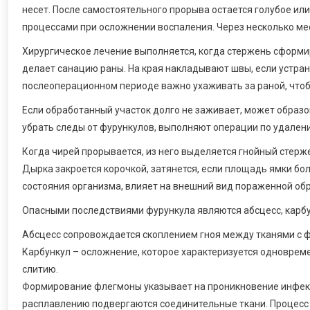
несет. После самостоятельного прорыва остается голубое ил
процессами при осложнении воспаления. Через несколько ме
Хирургическое лечение выполняется, когда стержень сформир
делает санацию раны. На края накладывают швы, если устран
послеоперационном периоде важно ухаживать за раной, что
Если обработанный участок долго не заживает, может образ
убрать следы от фурункулов, выполняют операции по удален
Когда чирей прорывается, из него выделяется гнойный стерже
Дырка закроется корочкой, затянется, если площадь ямки бо
состояния организма, влияет на внешний вид пораженной обр
Опасными последствиями фурункула являются абсцесс, карбун
Абсцесс сопровождается скоплением гноя между тканями с 
Карбункул – осложнение, которое характеризуется одноврем
слитию.
Формирование флегмоны указывает на проникновение инфекц
расплавлению подвергаются соединительные ткани. Процесс 