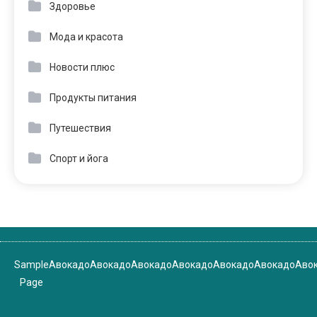
Здоровье
Мода и красота
Новости плюс
Продукты питания
Путешествия
Спорт и йога
Sample
Авокадо
Авокадо
Авокадо
Авокадо
Авокадо
Авокадо
Аво
Page