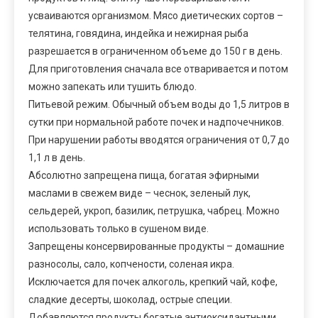
усваиваются организмом. Мясо диетических сортов –
телятина, говядина, индейка и нежирная рыба
разрешается в ограниченном объеме до 150 г в день.
Для приготовления сначала все отваривается и потом
можно запекать или тушить блюдо.
Питьевой режим. Обычный объем воды до 1,5 литров в
сутки при нормальной работе почек и надпочечников.
При нарушении работы вводятся ограничения от 0,7 до
1,1 л в день.
Абсолютно запрещена пища, богатая эфирными
маслами в свежем виде – чеснок, зеленый лук,
сельдерей, укроп, базилик, петрушка, чабрец. Можно
использовать только в сушеном виде.
Запрещены консервированные продукты – домашние
разносолы, сало, копчености, соленая икра.
Исключается для почек алкоголь, крепкий чай, кофе,
сладкие десерты, шоколад, острые специи.
Добавляются продукты богатые антиоксидантными