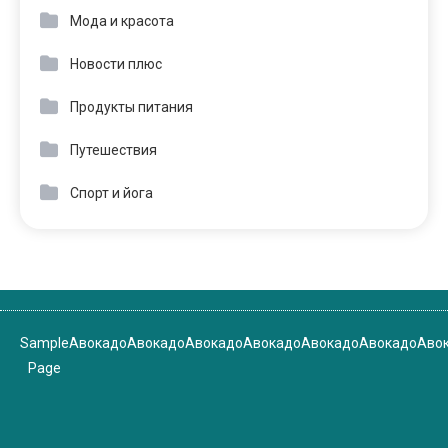
Мода и красота
Новости плюс
Продукты питания
Путешествия
Спорт и йога
Sample
Авокадо
Авокадо
Авокадо
Авокадо
Авокадо
Авокадо
Аво
Page