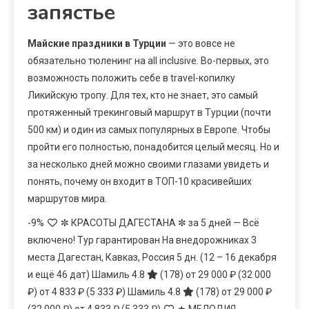
запястье
Майские праздники в Турции
— это вовсе не
обязательно тюленинг на all inclusive. Во-первых, это
возможность положить себе в travel-копилку
Ликийскую тропу. Для тех, кто не знает, это самый
протяженный трекинговый маршрут в Турции (почти
500 км) и один из самых популярных в Европе. Чтобы
пройти его полностью, понадобится целый месяц. Но и
за несколько дней можно своими глазами увидеть и
понять, почему он входит в ТОП-10 красивейших
маршрутов мира.
-9%
✼ КРАСОТЫ ДАГЕСТАНА ✼ за 5 дней — Всё
включено! Тур гарантирован На внедорожниках 3
места Дагестан, Кавказ, Россия
5 дн.
(12 – 16 декабря
и ещё 46 дат)
Шамиль 4.8
(178)
от 29 000 ₽
(32 000
₽)
от 4 833 ₽
(5 333 ₽)
Шамиль 4.8
(178)
от 29 000 ₽
(32 000 ₽)
от 4 833 ₽
(5 333 ₽)
★ МЕЛОДИЯ