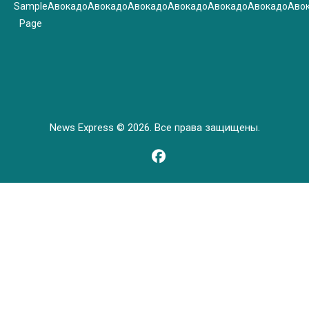
Sample
Авокадо
Авокадо
Авокадо
Авокадо
Авокадо
Авокадо
Аво
Page
News Express © 2026. Все права защищены.