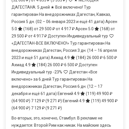
ДАГЕСТАНА: 5 дней ★ Всё включено! Тур
гарантирован На внедорожниках Дагестан, Кавказ,
Россия
5 дн.
(02 – 06 января 2023 и ещё 41 дата)
Арсен
5.0
(168)
от 29 500 ₽
от 4 917 ₽
Арсен 5.0
(168)
от
29 500 ₽
от 4 917 ₽
Доступен Индивидуальный тур
«ДАГЕСТАН-ВСЕ ВКЛЮЧЕНО!» Тур гарантирован На
внедорожниках Дагестан, Россия
3 дн.
(14 – 16 апреля
2023 и ещё 51 дата)
Ахмад 4.9
(184)
26 000 ₽
6 500 ₽
Ахмад 4.9
(184)
26 000 ₽
6 500 ₽
Доступен
Индивидуальный тур
-23%
Дагестан «Все
включено» за 6 дней Тур гарантирован На
внедорожниках Дагестан, Россия
6 дн.
(12 – 17
декабря и ещё 61 дата)
Евгений 4.9
(119)
49 900 ₽
(64 900 ₽)
7 129 ₽
(9 271 ₽)
Евгений 4.9
(119)
49 900 ₽
(64 900 ₽)
7 129 ₽
(9 271 ₽)
Во-вторых, это, конечно, Стамбул. В рекламе не
нуждается: Второй Рим как никак. На майские здесь