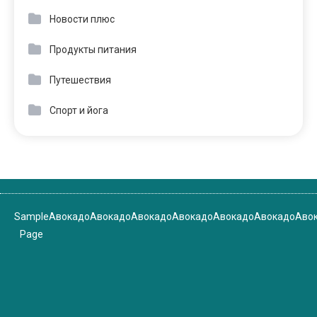
Новости плюс
Продукты питания
Путешествия
Спорт и йога
Sample
Авокадо
Авокадо
Авокадо
Авокадо
Авокадо
Авокадо
Аво
Page