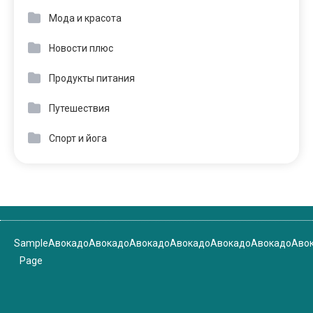
Мода и красота
Новости плюс
Продукты питания
Путешествия
Спорт и йога
Sample
Авокадо
Авокадо
Авокадо
Авокадо
Авокадо
Авокадо
Аво
Page