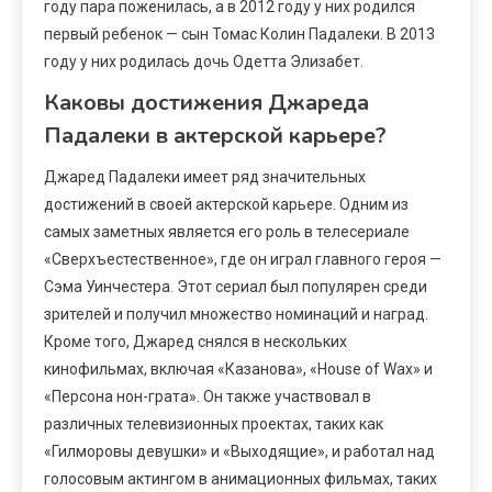
году пара поженилась, а в 2012 году у них родился
первый ребенок — сын Томас Колин Падалеки. В 2013
году у них родилась дочь Одетта Элизабет.
Каковы достижения Джареда
Падалеки в актерской карьере?
Джаред Падалеки имеет ряд значительных
достижений в своей актерской карьере. Одним из
самых заметных является его роль в телесериале
«Сверхъестественное», где он играл главного героя —
Сэма Уинчестера. Этот сериал был популярен среди
зрителей и получил множество номинаций и наград.
Кроме того, Джаред снялся в нескольких
кинофильмах, включая «Казанова», «House of Wax» и
«Персона нон-грата». Он также участвовал в
различных телевизионных проектах, таких как
«Гилморовы девушки» и «Выходящие», и работал над
голосовым актингом в анимационных фильмах, таких