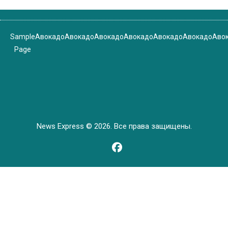
Sample
Авокадо
Авокадо
Авокадо
Авокадо
Авокадо
Авокадо
Аво
Page
News Express © 2026. Все права защищены.