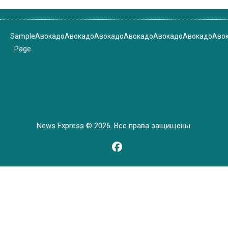
Sample
Авокадо
Авокадо
Авокадо
Авокадо
Авокадо
Авокадо
Аво
Page
News Express © 2026. Все права защищены.