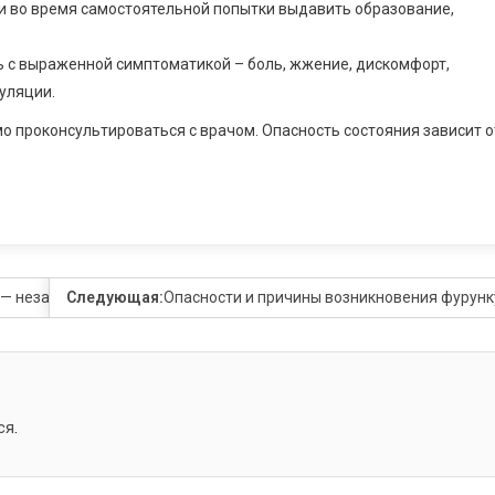
и во время самостоятельной попытки выдавить образование,
ь с выраженной симптоматикой – боль, жжение, дискомфорт,
уляции.
 проконсультироваться с врачом. Опасность состояния зависит о
 — незавидная биография, громкие достижения и таинственная ли
Следующая:
Опасности и причины возникновения фурун
ся
.