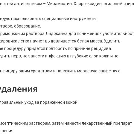
 ногтей антисептиком – Мирамистин, Хлоргексидин, этиловый спирт
ендуют использовать специальные инструменты.
творе, образование.
римочкой из раствора Лидокаина для понижения чувствительност
ировика легко начнет выдавливается белая масса. Удалить
ае процедуру придется повторять по причине рецидива.
дить нерв, не занести инфекцию в глубокие слои кожи и не
зинфицирующим средством и наложить марлевую салфетку с
удаления
правильный уход за пораженной зоной.
исептическим растворам, затем нанести лекарственный препарат
вления.