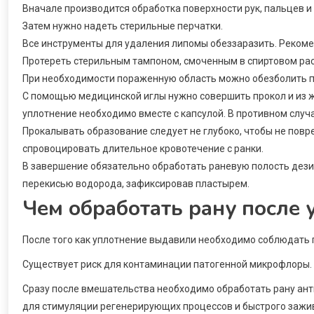
Вначале производится обработка поверхности рук, пальцев и
Затем нужно надеть стерильные перчатки.
Все инструменты для удаления липомы обеззаразить. Реком
Протереть стерильным тампоном, смоченным в спиртовом рас
При необходимости пораженную область можно обезболить п
С помощью медицинской иглы нужно совершить прокол и из ж
уплотнение необходимо вместе с капсулой. В противном случ
Прокалывать образование следует не глубоко, чтобы не повре
спровоцировать длительное кровотечение с ранки.
В завершение обязательно обработать раневую полость де
перекисью водорода, зафиксировав пластырем.
Чем обработать рану после 
После того как уплотнение выдавили необходимо соблюдать 
Существует риск для контаминации патогенной микрофлоры.
Сразу после вмешательства необходимо обработать рану ант
для стимуляции регенерирующих процессов и быстрого зажи