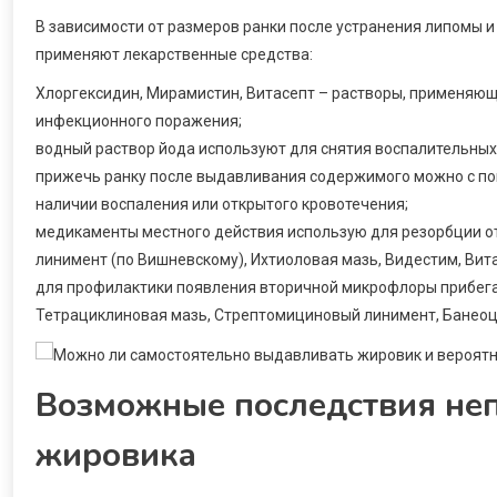
В зависимости от размеров ранки после устранения липомы и
применяют лекарственные средства:
Хлоргексидин, Мирамистин, Витасепт – растворы, применяю
инфекционного поражения;
водный раствор йода используют для снятия воспалительных
прижечь ранку после выдавливания содержимого можно с по
наличии воспаления или открытого кровотечения;
медикаменты местного действия использую для резорбции от
линимент (по Вишневскому), Ихтиоловая мазь, Видестим, Вит
для профилактики появления вторичной микрофлоры прибега
Тетрациклиновая мазь, Стрептомициновый линимент, Банеоц
Возможные последствия не
жировика