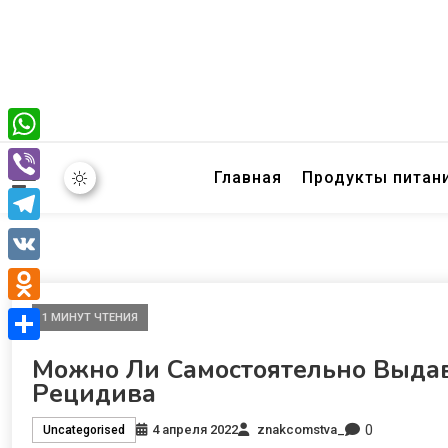
WhatsApp
Главная
Продукты питан
Viber
Telegram
VK
Odnoklassniki
1 МИНУТ ЧТЕНИЯ
Отправить
Можно Ли Самостоятельно Выда
Рецидива
0
4 апреля 2022
znakcomstva_
Uncategorised