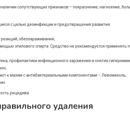
 наличии сопутствующих признаков – покраснение, нагноение, бол
щиеся с целью дезинфекции и предотвращения развития
 реакций, обеззараживания;
мощью этилового спирта. Средство не рекомендуется применять 
ека, профилактики инфекционного заражения и снятия гиперемии
аон;
ют к мазям с антибактериальными компонентами – Левомеколь,
ин.
правильного удаления