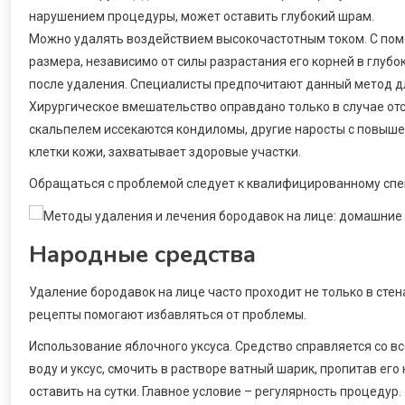
нарушением процедуры, может оставить глубокий шрам.
Можно удалять воздействием высокочастотным током. С пом
размера, независимо от силы разрастания его корней в глуб
после удаления. Специалисты предпочитают данный метод дл
Хирургическое вмешательство оправдано только в случае от
скальпелем иссекаются кондиломы, другие наросты с повыш
клетки кожи, захватывает здоровые участки.
Обращаться с проблемой следует к квалифицированному спе
Народные средства
Удаление бородавок на лице часто проходит не только в сте
рецепты помогают избавляться от проблемы.
Использование яблочного уксуса. Средство справляется со 
воду и уксус, смочить в растворе ватный шарик, пропитав ег
оставить на сутки. Главное условие – регулярность процедур.