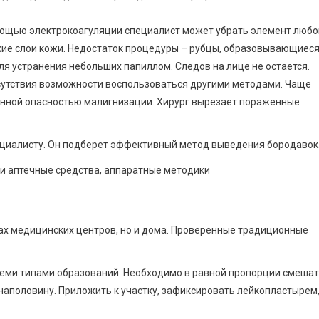
ощью электрокоагуляции специалист может убрать элемент любо
окие слои кожи. Недостаток процедуры – рубцы, образовывающиес
я устранения небольших папиллом. Следов на лице не остается.
сутствия возможности воспользоваться другими методами. Чаще
енной опасностью малигнизации. Хирург вырезает пораженные
циалисту. Он подберет эффективный метод выведения бородавок
нах медицинских центров, но и дома. Проверенные традиционные
всеми типами образований. Необходимо в равной пропорции смеша
о наполовину. Приложить к участку, зафиксировать лейкопластырем