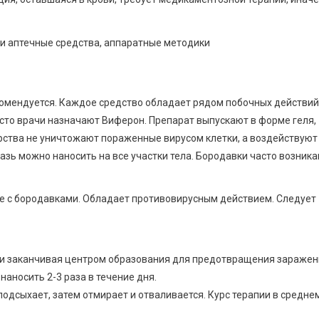
комендуется. Каждое средство обладает рядом побочных действий
сто врачи назначают Виферон. Препарат выпускают в форме геля,
рства не уничтожают пораженные вирусом клетки, а воздействуют
азь можно наносить на все участки тела. Бородавки часто возник
бе с бородавками. Обладает противовирусным действием. Следует
а и заканчивая центром образования для предотвращения зараже
аносить 2-3 раза в течение дня.
подсыхает, затем отмирает и отваливается. Курс терапии в средне