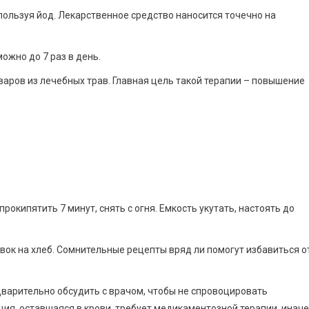
ользуя йод. Лекарственное средство наносится точечно на
ожно до 7 раз в день.
аров из лечебных трав. Главная цель такой терапии – повышение
 прокипятить 7 минут, снять с огня. Емкость укутать, настоять до
ок на хлеб. Сомнительные рецепты вряд ли помогут избавиться о
варительно обсудить с врачом, чтобы не спровоцировать
ция, оставшаяся в крови, требует медикаментозной терапии, иначе