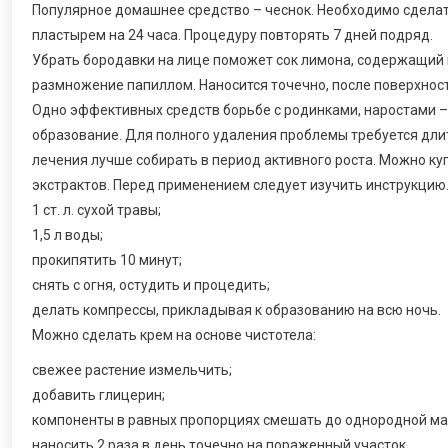
Популярное домашнее средство – чеснок. Необходимо сделать
пластырем на 24 часа. Процедуру повторять 7 дней подряд.
Убрать бородавки на лице поможет сок лимона, содержащий в
размножение папиллом. Наносится точечно, после поверхност
Одно эффективных средств борьбе с родинками, наростами – ч
образование. Для полного удаления проблемы требуется дли
лечения лучше собирать в период активного роста. Можно куп
экстрактов. Перед применением следует изучить инструкцию.
1 ст. л. сухой травы;
1,5 л воды;
прокипятить 10 минут;
снять с огня, остудить и процедить;
делать компрессы, прикладывая к образованию на всю ночь.
Можно сделать крем на основе чистотела:
свежее растение измельчить;
добавить глицерин;
компоненты в равных пропорциях смешать до однородной ма
наносить 2 раза в день точечно на пораженный участок.