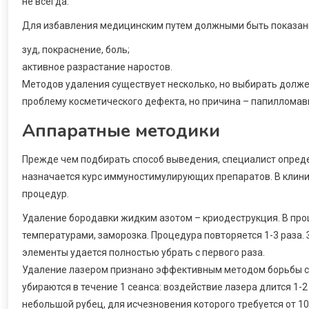
не всегда.
Для избавления медицинским путем должными быть показан
зуд, покраснение, боль;
активное разрастание наростов.
Методов удаления существует несколько, но выбирать долж
проблему косметического дефекта, но причина – папилломави
Аппаратные методики
Прежде чем подбирать способ выведения, специалист опреде
назначается курс иммуностимулирующих препаратов. В клини
процедур.
Удаление бородавки жидким азотом – криодеструкция. В про
температурами, заморозка. Процедура повторяется 1-3 раза. 
элементы удается полностью убрать с первого раза.
Удаление лазером признано эффективным методом борьбы с
убираются в течение 1 сеанса: воздействие лазера длится 1-
небольшой рубец, для исчезновения которого требуется от 1