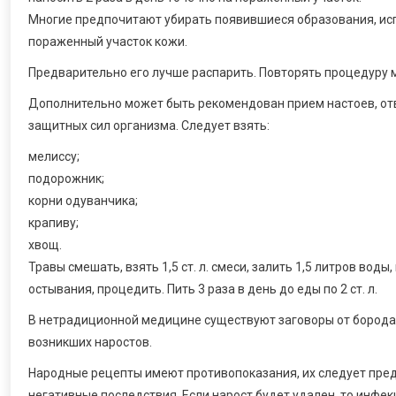
Многие предпочитают убирать появившиеся образования, исп
пораженный участок кожи.
Предварительно его лучше распарить. Повторять процедуру м
Дополнительно может быть рекомендован прием настоев, отв
защитных сил организма. Следует взять:
мелиссу;
подорожник;
корни одуванчика;
крапиву;
хвощ.
Травы смешать, взять 1,5 ст. л. смеси, залить 1,5 литров воды,
остывания, процедить. Пить 3 раза в день до еды по 2 ст. л.
В нетрадиционной медицине существуют заговоры от бородав
возникших наростов.
Народные рецепты имеют противопоказания, их следует пред
негативные последствия. Если нарост будет удален, то инфек