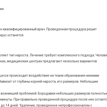
ия:
ен квалифицированный врач. Проведенная процедура решит
рус останется.
ляет тип нароста. Лечение требует комплексного подхода. Челов
ках, медицинских центрах предлагают несколько вариантов
цессе происходит воздействие на ткани образования низкими
Зависит от глубины корней нароста, его размеров. Небольшие
 возникшей проблемой. Бородавки небольших размеров полность
2 минуты. При правильно проведенной процедуре после нее остает
0 до 14 дней. Удаление, проведенное непрофессионалом с