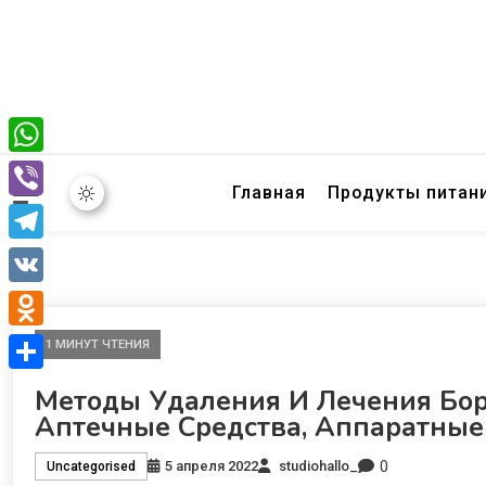
WhatsApp
Главная
Продукты питан
Viber
Telegram
VK
Odnoklassniki
1 МИНУТ ЧТЕНИЯ
Отправить
Методы Удаления И Лечения Бо
Аптечные Средства, Аппаратные
0
5 апреля 2022
studiohallo_
Uncategorised