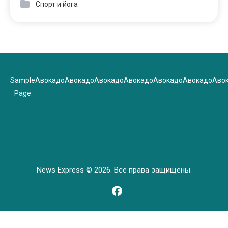
Спорт и йога
Sample
Авокадо
Авокадо
Авокадо
Авокадо
Авокадо
Авокадо
Аво
Page
News Express © 2026. Все права защищены.