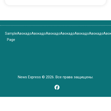
Sample
Авокадо
Авокадо
Авокадо
Авокадо
Авокадо
Авокадо
Аво
Page
News Express © 2026. Все права защищены.