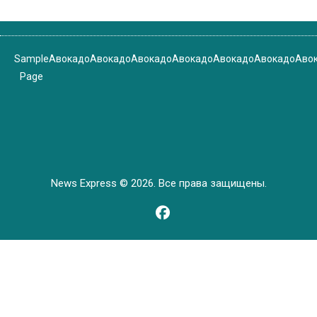
Sample
Авокадо
Авокадо
Авокадо
Авокадо
Авокадо
Авокадо
Аво
Page
News Express © 2026. Все права защищены.