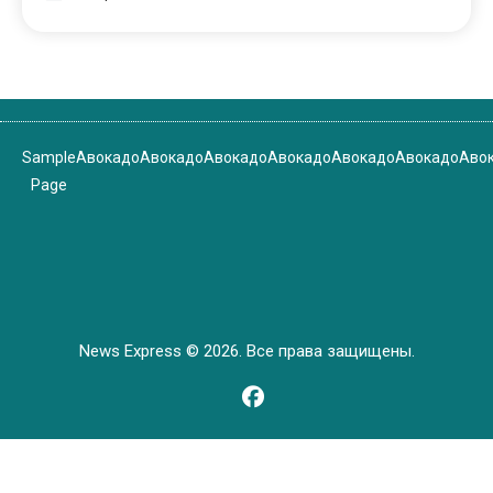
Sample
Авокадо
Авокадо
Авокадо
Авокадо
Авокадо
Авокадо
Аво
Page
News Express © 2026. Все права защищены.