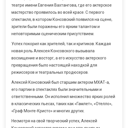
театре имени Евгения Вахтангова, где его актерское
мастерство проявилось во всей красе. С первого
спектакля, в котором Консовский появился на сцене,
зрители были поражены его ярким талантом и
неповторимым сценическим присутствием.
Успех покорил как зрителей, так и критиков. Каждая
новая роль Алексея Консовского вызывала
восхищение и восторг, а его искусство актерского
превращения было настоящей находкой для
режиссеров и театральных продюсеров.
Алексей Консовский был старшим актером МХАТ-а,
его партии в спектаклях были значительными и
ответственными. Он исполнил множество ярких ролей
в классических пьесах, таких как «Гамлет», «Отелло»,
«Граф Монте-Кристо» и многих других.
Несмотря на свой творческий успех, Алексей
Консовский остается скромным и отзывчивым