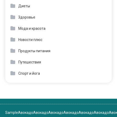
Диеты
Здоровье
Мода и красота
Новости плюс
Продукты питания
Путешествия
Спорт и йога
Sample
Авокадо
Авокадо
Авокадо
Авокадо
Авокадо
Авокадо
Аво