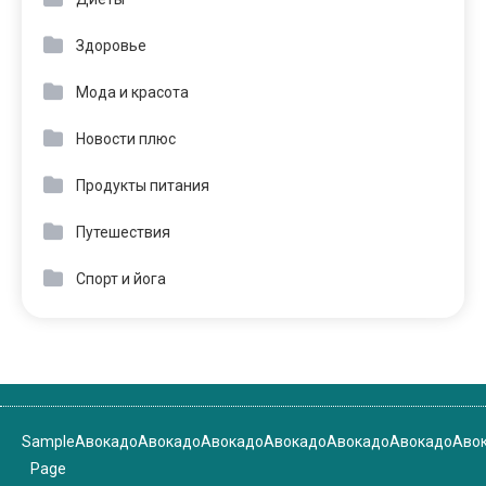
Здоровье
Мода и красота
Новости плюс
Продукты питания
Путешествия
Спорт и йога
Sample
Авокадо
Авокадо
Авокадо
Авокадо
Авокадо
Авокадо
Аво
Page