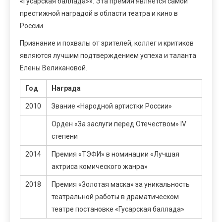
«Гусарская баллада»». Эта премия является самой
престижной наградой в области театра и кино в
России.
Признание и похвалы от зрителей, коллег и критиков
являются лучшим подтверждением успеха и таланта
Елены Великановой.
Год
Награда
2010
Звание «Народной артистки России»
Орден «За заслуги перед Отечеством» IV
степени
2014
Премия «ТЭФИ» в номинации «Лучшая
актриса комического жанра»
2018
Премия «Золотая маска» за уникальность
театральной работы в драматическом
театре постановке «Гусарская баллада»