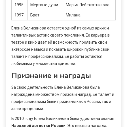
1995
Мертвые души
Марья Лебежатникова
1997
Брат
Милана
Елена Великанова остается одной из самых ярких и
талантливых актрис своего поколения. Ее карьера в
театре и кино дает ей возможность проявить свои
актерские навыки и показать широкой публике свой
талант и профессионализм. Ее работы остаются
любимыми у множества зрителей.
Признание и награды
За свою деятельность Елена Великанова была
награждена множеством призов и наград. Ее талант и
профессионализм были признаны как в России, так и
за ее пределами.
В 2010 году Елена Великанова была удостоена звания
Народной артистки России
. Это высшая награда,