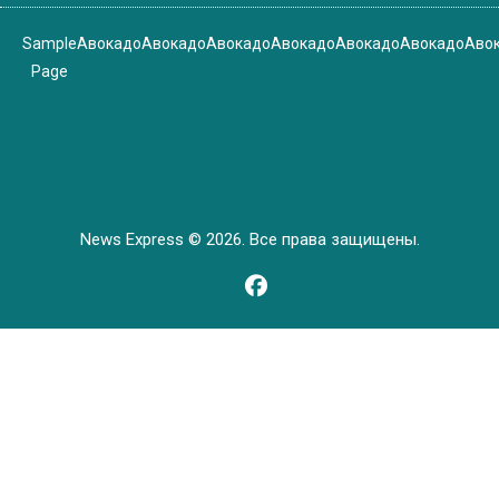
Sample
Авокадо
Авокадо
Авокадо
Авокадо
Авокадо
Авокадо
Аво
Page
News Express © 2026. Все права защищены.