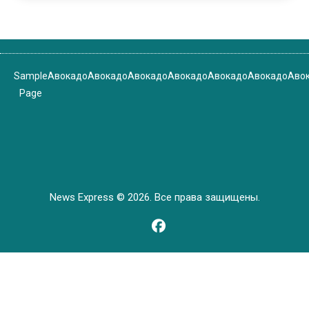
Sample
Авокадо
Авокадо
Авокадо
Авокадо
Авокадо
Авокадо
Аво
Page
News Express © 2026. Все права защищены.