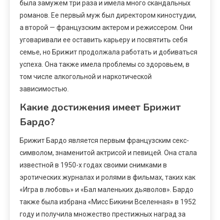
была замужем три раза и имела много скандальных
романов. Ее первый муж был директором киностудии,
а второй — французским актером и режиссером. Они
уговаривали ее оставить карьеру и посвятить себя
семье, но Брижит продолжала работать и добиваться
успеха. Она также имела проблемы со здоровьем, в
том числе алкогольной и наркотической
зависимостью.
Какие достижения имеет Брижит
Бардо?
Брижит Бардо является первым французским секс-
символом, знаменитой актрисой и певицей. Она стала
известной в 1950-х годах своими снимками в
эротических журналах и ролями в фильмах, таких как
«Игра в любовь» и «Бал маленьких дьяволов». Бардо
также была избрана «Мисс Бикини Вселенная» в 1952
году и получила множество престижных наград за