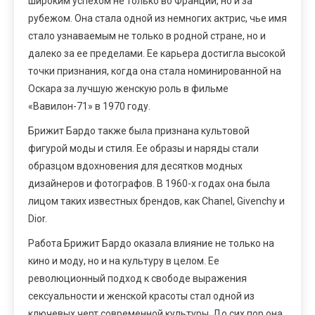
широким успехом не только во Франции, но и за
рубежом. Она стала одной из немногих актрис, чье имя
стало узнаваемым не только в родной стране, но и
далеко за ее пределами. Ее карьера достигла высокой
точки признания, когда она стала номинированной на
Оскара за лучшую женскую роль в фильме
«Вавилон-71» в 1970 году.
Брижит Бардо также была признана культовой
фигурой моды и стиля. Ее образы и наряды стали
образцом вдохновения для десятков модных
дизайнеров и фотографов. В 1960-х годах она была
лицом таких известных брендов, как Chanel, Givenchy и
Dior.
Работа Брижит Бардо оказала влияние не только на
кино и моду, но и на культуру в целом. Ее
революционный подход к свободе выражения
сексуальности и женской красоты стал одной из
ключевых черт современной культуры. До сих пор она