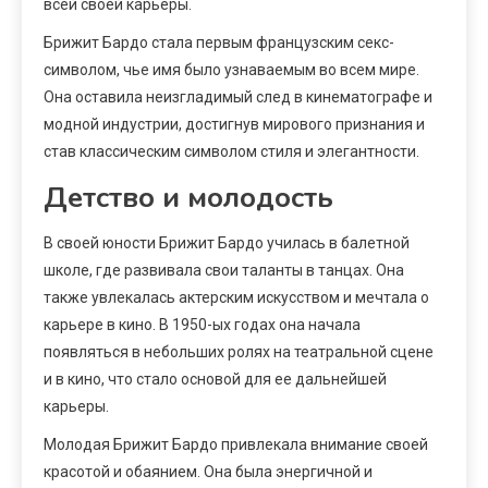
всей своей карьеры.
Брижит Бардо стала первым французским секс-
символом, чье имя было узнаваемым во всем мире.
Она оставила неизгладимый след в кинематографе и
модной индустрии, достигнув мирового признания и
став классическим символом стиля и элегантности.
Детство и молодость
В своей юности Брижит Бардо училась в балетной
школе, где развивала свои таланты в танцах. Она
также увлекалась актерским искусством и мечтала о
карьере в кино. В 1950-ых годах она начала
появляться в небольших ролях на театральной сцене
и в кино, что стало основой для ее дальнейшей
карьеры.
Молодая Брижит Бардо привлекала внимание своей
красотой и обаянием. Она была энергичной и