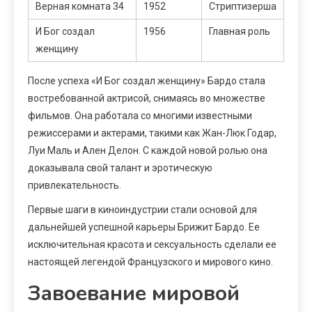
Верная комната 34
1952
Стриптизерша
И Бог создал
1956
Главная роль
женщину
После успеха «И Бог создал женщину» Бардо стала
востребованной актрисой, снимаясь во множестве
фильмов. Она работала со многими известными
режиссерами и актерами, такими как Жан-Люк Годар,
Луи Маль и Ален Делон. С каждой новой ролью она
доказывала свой талант и эротическую
привлекательность.
Первые шаги в киноиндустрии стали основой для
дальнейшей успешной карьеры Брижит Бардо. Ее
исключительная красота и сексуальность сделали ее
настоящей легендой Французского и мирового кино.
Завоевание мировой