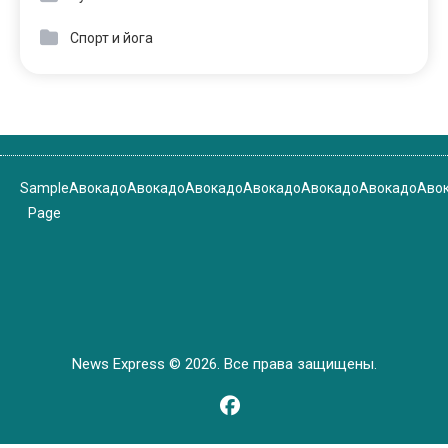
Спорт и йога
Sample
Авокадо
Авокадо
Авокадо
Авокадо
Авокадо
Авокадо
Аво
Page
News Express © 2026. Все права защищены.