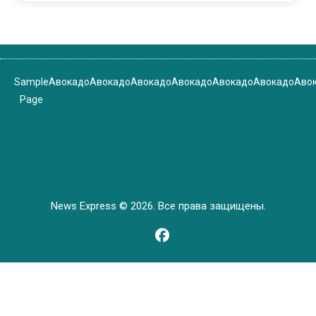
Sample
Авокадо
Авокадо
Авокадо
Авокадо
Авокадо
Авокадо
Аво
Page
News Express © 2026. Все права защищены.