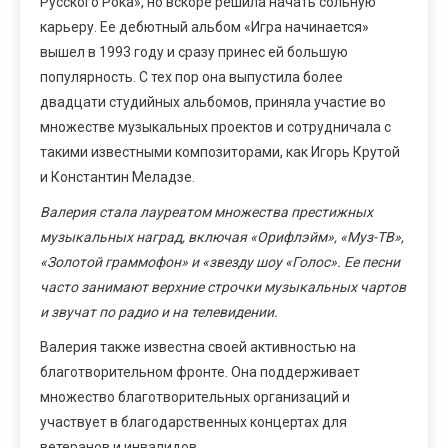
Русского Рока», но вскоре решила начать сольную
карьеру. Ее дебютный альбом «Игра начинается»
вышел в 1993 году и сразу принес ей большую
популярность. С тех пор она выпустила более
двадцати студийных альбомов, приняла участие во
множестве музыкальных проектов и сотрудничала с
такими известными композиторами, как Игорь Крутой
и Константин Меладзе.
Валерия стала лауреатом множества престижных
музыкальных наград, включая «Орифлэйм», «Муз-ТВ»,
«Золотой граммофон» и «звезду шоу «Голос». Ее песни
часто занимают верхние строчки музыкальных чартов
и звучат по радио и на телевидении.
Валерия также известна своей активностью на
благотворительном фронте. Она поддерживает
множество благотворительных организаций и
участвует в благодарственных концертах для
ветеранов и инвалидов.