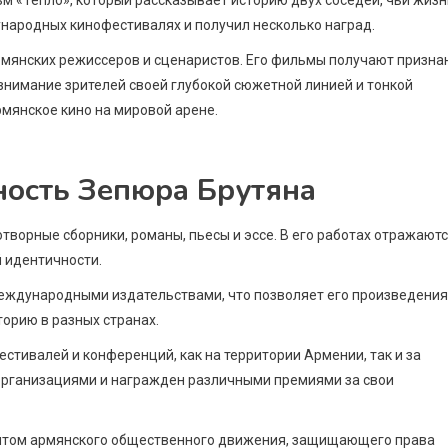
народных кинофестивалях и получил несколько наград.
рмянских режиссеров и сценаристов. Его фильмы получают призна
 внимание зрителей своей глубокой сюжетной линией и тонкой
мянское кино на мировой арене.
ость Зепюра Брутяна
творные сборники, романы, пьесы и эссе. В его работах отражают
 идентичности.
еждународными издательствами, что позволяет его произведени
орию в разных странах.
стивалей и конференций, как на территории Армении, так и за
организациями и награжден различными премиями за свои
антом армянского общественного движения, защищающего права