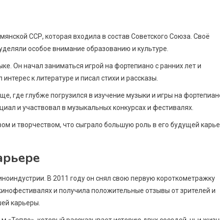
рмянской ССР, которая входила в состав Советского Союза. Своё
и уделяли особое внимание образованию и культуре.
ыке. Он начал заниматься игрой на фортепиано с ранних лет и
интерес к литературе и писал стихи и рассказы.
е, где глубже погрузился в изучение музыки и игры на фортепиан
иал и участвовал в музыкальных конкурсах и фестивалях.
ом и творчеством, что сыграло большую роль в его будущей карь
арьере
иноиндустрии. В 2011 году он снял свою первую короткометражку
 кинофестивалях и получила положительные отзывы от зрителей и
шей карьеры.
м «Тепло», который рассказывает историю двух соседей, чьи жизн