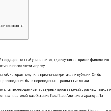
 Зепюра Брутяна?
 государственный университет, где изучал историю и филологию.
ктивно писал стихи и прозу.
игой, которая получила признание критиков и публики. Он был
о произведения были переведены на различные языки.
имался переводами литературных произведений с разных языков 
стных писателей, как Октавио Пас, Пьер Алексис и Франсуа Ла
чьи произведения знакомы читателям по всему миру. Он продолжа