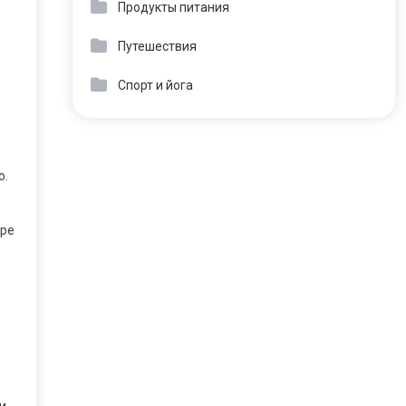
Продукты питания
Путешествия
Спорт и йога
о.
ере
и