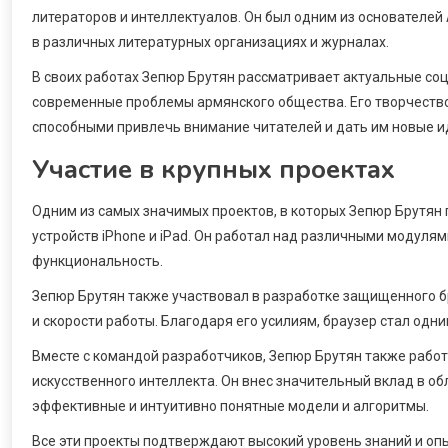
литераторов и интеллектуалов. Он был одним из основателе
в различных литературных организациях и журналах.
В своих работах Зепюр Брутян рассматривает актуальные со
современные проблемы армянского общества. Его творчеств
способными привлечь внимание читателей и дать им новые и
Участие в крупных проектах
Одним из самых значимых проектов, в которых Зепюр Брутян 
устройств iPhone и iPad. Он работал над различными модуля
функциональность.
Зепюр Брутян также участвовал в разработке защищенного б
и скорости работы. Благодаря его усилиям, браузер стал одн
Вместе с командой разработчиков, Зепюр Брутян также рабо
искусственного интеллекта. Он внес значительный вклад в об
эффективные и интуитивно понятные модели и алгоритмы.
Все эти проекты подтверждают высокий уровень знаний и оп