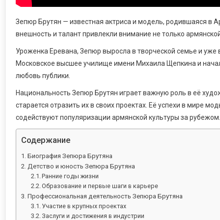
Зепюр Брутян — известная актриса и модель, родившаяся в А
внешность и талант привлекли внимание не только армянской
Уроженка Еревана, Зепюр выросла в творческой семье и уже 
Московское высшее училище имени Михаила Щепкина и начала
любовь публики.
Национальность Зепюр Брутян играет важную роль в её худо
старается отразить их в своих проектах. Её успехи в мире м
содействуют популяризации армянской культуры за рубежом
Содержание
Биография Зепюра Брутяна
Детство и юность Зепюра Брутяна
Ранние годы жизни
Образование и первые шаги в карьере
Профессиональная деятельность Зепюра Брутяна
Участие в крупных проектах
Заслуги и достижения в индустрии