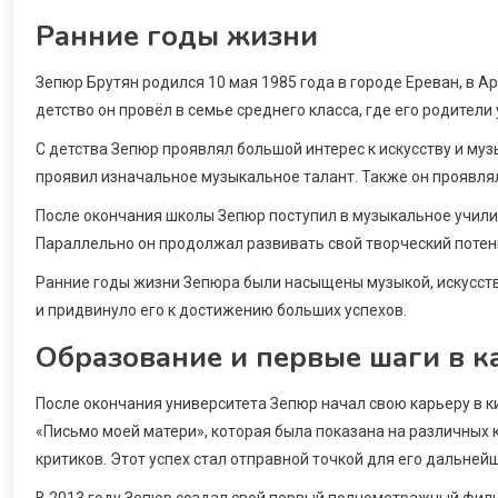
Ранние годы жизни
Зепюр Брутян родился 10 мая 1985 года в городе Ереван, в А
детство он провёл в семье среднего класса, где его родител
С детства Зепюр проявлял большой интерес к искусству и муз
проявил изначальное музыкальное талант. Также он проявлял 
После окончания школы Зепюр поступил в музыкальное училищ
Параллельно он продолжал развивать свой творческий потенц
Ранние годы жизни Зепюра были насыщены музыкой, искусств
и придвинуло его к достижению больших успехов.
Образование и первые шаги в к
После окончания университета Зепюр начал свою карьеру в к
«Письмо моей матери», которая была показана на различных
критиков. Этот успех стал отправной точкой для его дальней
В 2013 году Зепюр создал свой первый полнометражный филь