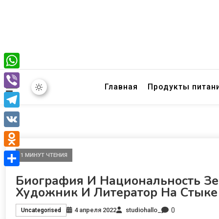
WhatsApp
Главная
Продукты питан
Viber
Telegram
VK
Odnoklassniki
1 МИНУТ ЧТЕНИЯ
Отправить
Биография И Национальность З
Художник И Литератор На Стыке
0
4 апреля 2022
studiohallo_
Uncategorised