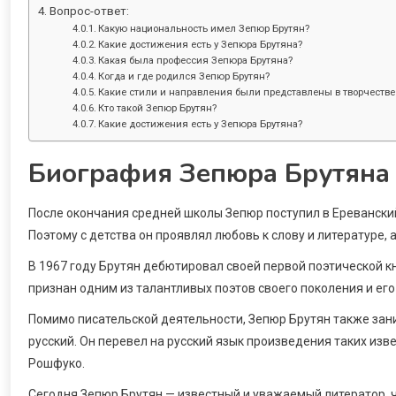
Вопрос-ответ:
Какую национальность имел Зепюр Брутян?
Какие достижения есть у Зепюра Брутяна?
Какая была профессия Зепюра Брутяна?
Когда и где родился Зепюр Брутян?
Какие стили и направления были представлены в творчестве
Кто такой Зепюр Брутян?
Какие достижения есть у Зепюра Брутяна?
Биография Зепюра Брутяна
После окончания средней школы Зепюр поступил в Ереванский
Поэтому с детства он проявлял любовь к слову и литературе, а
В 1967 году Брутян дебютировал своей первой поэтической кн
признан одним из талантливых поэтов своего поколения и ег
Помимо писательской деятельности, Зепюр Брутян также зан
русский. Он перевел на русский язык произведения таких изве
Рошфуко.
Сегодня Зепюр Брутян — известный и уважаемый литератор, 