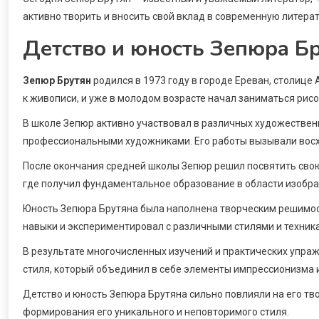
активно творить и вносить свой вклад в современную литерат
Детство и юность Зепюра Б
Зепюр Брутян
родился в 1973 году в городе Ереван, столице 
к живописи, и уже в молодом возрасте начал заниматься рис
В школе Зепюр активно участвовал в различных художественн
профессиональными художниками. Его работы вызывали вос
После окончания средней школы Зепюр решил посвятить свою
где получил фундаментальное образование в области изобра
Юность Зепюра Брутяна была наполнена творческим решимос
навыки и экспериментировал с различными стилями и техник
В результате многочисленных изучений и практических упраж
стиля, который объединил в себе элементы импрессионизма 
Детство и юность Зепюра Брутяна сильно повлияли на его тв
формирования его уникального и неповторимого стиля.