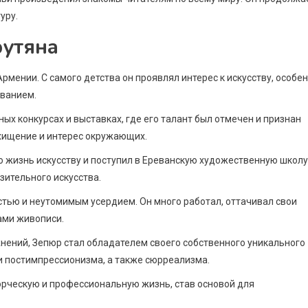
уру.
рутяна
Армении. С самого детства он проявлял интерес к искусству, особе
ованием.
ых конкурсах и выставках, где его талант был отмечен и признан
хищение и интерес окружающих.
 жизнь искусству и поступил в Ереванскую художественную школу
зительного искусства.
тью и неутомимым усердием. Он много работал, оттачивал свои
ами живописи.
нений, Зепюр стал обладателем своего собственного уникального
и постимпрессионизма, а также сюрреализма.
орческую и профессиональную жизнь, став основой для