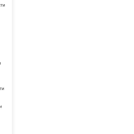
сти
я
ти
и