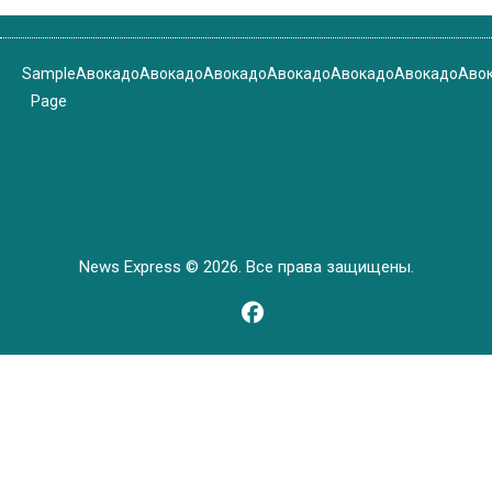
Sample
Авокадо
Авокадо
Авокадо
Авокадо
Авокадо
Авокадо
Аво
Page
News Express © 2026. Все права защищены.