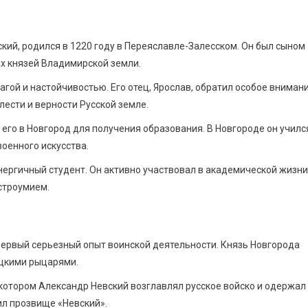
кий, родился в 1220 году в Переяславле-Залесском. Он был сыном
их князей Владимирской земли.
гой и настойчивостью. Его отец, Ярослав, обратил особое вниман
лести и верности Русской земле.
 его в Новгород для получения образования. В Новгороде он училс
военного искусства.
нергичный студент. Он активно участвовал в академической жизни
строумием.
л первый серьезный опыт воинской деятельности. Князь Новгорода
ецкими рыцарями.
котором Александр Невский возглавлял русское войско и одержал
ил прозвище «Невский».