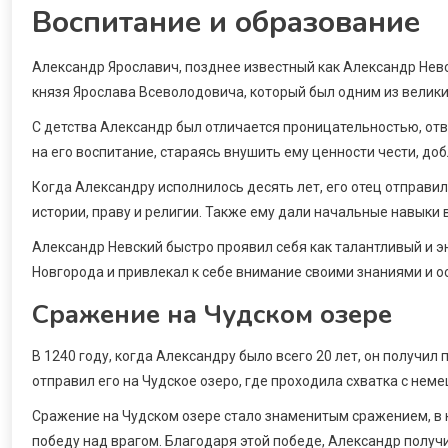
Воспитание и образование
Александр Ярославич, позднее известный как Александр Невс
князя Ярослава Всеволодовича, который был одним из велик
С детства Александр был отличается проницательностью, отва
на его воспитание, стараясь внушить ему ценности чести, доб
Когда Александру исполнилось десять лет, его отец отправил
истории, праву и религии. Также ему дали начальные навыки 
Александр Невский быстро проявил себя как талантливый и э
Новгорода и привлекал к себе внимание своими знаниями и о
Сражение на Чудском озере
В 1240 году, когда Александру было всего 20 лет, он получи
отправил его на Чудское озеро, где проходила схватка с нем
Сражение на Чудском озере стало знаменитым сражением, в 
победу над врагом. Благодаря этой победе, Александр получ