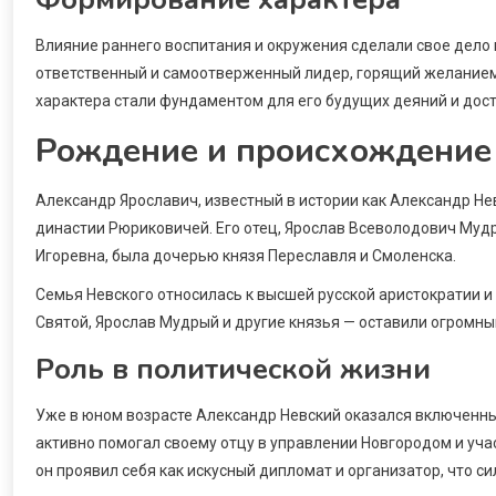
Влияние раннего воспитания и окружения сделали свое дело 
ответственный и самоотверженный лидер, горящий желанием 
характера стали фундаментом для его будущих деяний и дос
Рождение и происхождение
Александр Ярославич, известный в истории как Александр Нев
династии Рюриковичей. Его отец, Ярослав Всеволодович Мудр
Игоревна, была дочерью князя Переславля и Смоленска.
Семья Невского относилась к высшей русской аристократии и 
Святой, Ярослав Мудрый и другие князья — оставили огромный
Роль в политической жизни
Уже в юном возрасте Александр Невский оказался включенны
активно помогал своему отцу в управлении Новгородом и учас
он проявил себя как искусный дипломат и организатор, что с