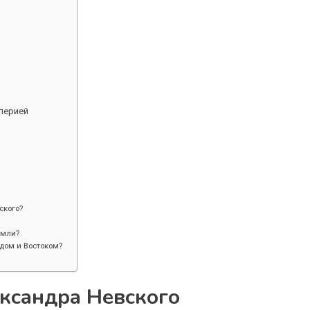
перией
ского?
емли?
дом и Востоком?
ександра Невского