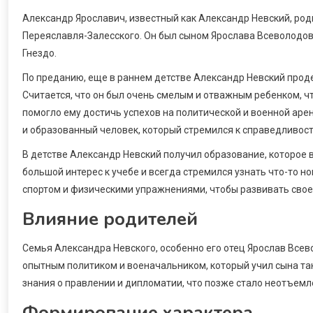
Александр Ярославич, известный как Александр Невский, род
Переяславля-Залесского. Он был сыном Ярослава Всеволодови
Гнездо.
По преданию, еще в раннем детстве Александр Невский прод
Считается, что он был очень смелым и отважным ребенком, ч
помогло ему достичь успехов на политической и военной аре
и образованный человек, который стремился к справедливост
В детстве Александр Невский получил образование, которое 
большой интерес к учебе и всегда стремился узнать что-то н
спортом и физическими упражнениями, чтобы развивать свое 
Влияние родителей
Семья Александра Невского, особенно его отец Ярослав Всев
опытным политиком и военачальником, который учил сына так
знания о правлении и дипломатии, что позже стало неотъем
Формирование характера