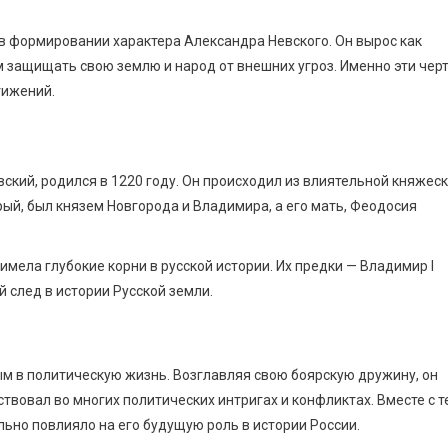
в формировании характера Александра Невского. Он вырос как
защищать свою землю и народ от внешних угроз. Именно эти чер
тижений.
ский, родился в 1220 году. Он происходил из влиятельной княжес
ый, был князем Новгорода и Владимира, а его мать, Феодосия
имела глубокие корни в русской истории. Их предки — Владимир I
 след в истории Русской земли.
м в политическую жизнь. Возглавляя свою боярскую дружину, он
твовал во многих политических интригах и конфликтах. Вместе с т
ильно повлияло на его будущую роль в истории России.