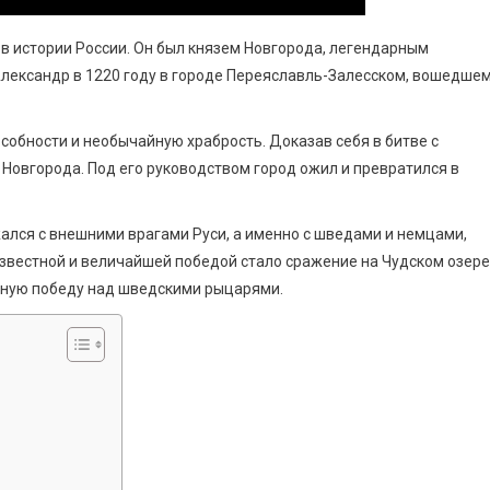
 в истории России. Он был князем Новгорода, легендарным
лександр в 1220 году в городе Переяславль-Залесском, вошедшем
обности и необычайную храбрость. Доказав себя в битве с
Новгорода. Под его руководством город ожил и превратился в
ался с внешними врагами Руси, а именно с шведами и немцами,
известной и величайшей победой стало сражение на Чудском озере
зную победу над шведскими рыцарями.