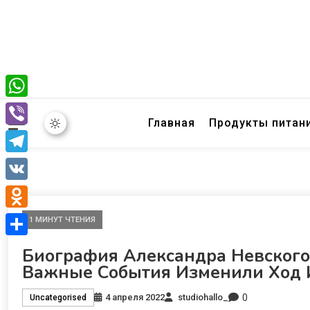
WhatsApp
Главная
Продукты питан
Viber
Telegram
VK
Odnoklassniki
1 МИНУТ ЧТЕНИЯ
Отправить
Биография Александра Невского 
Важные События Изменили Ход 
0
4 апреля 2022
studiohallo_
Uncategorised