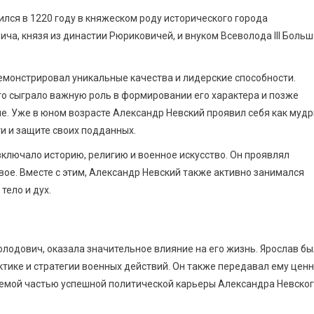
ился в 1220 году в княжеском роду исторического города
ча, князя из династии Рюриковичей, и внуком Всеволода III Боль
емонстрировал уникальные качества и лидерские способности.
то сыграло важную роль в формировании его характера и позже
не. Уже в юном возрасте Александр Невский проявил себя как муд
и и защите своих подданных.
включало историю, религию и военное искусство. Он проявлял
овое. Вместе с этим, Александр Невский также активно занимался
тело и дух.
олодович, оказала значительное влияние на его жизнь. Ярослав бы
тике и стратегии военных действий. Он также передавал ему цен
лемой частью успешной политической карьеры Александра Невског