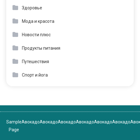
Здоровье
Мода и красота
Новости плюс
Продукты питания
Путешествия
Спорт и йога
Sample
Авокадо
Авокадо
Авокадо
Авокадо
Авокадо
Авокадо
Аво
Page