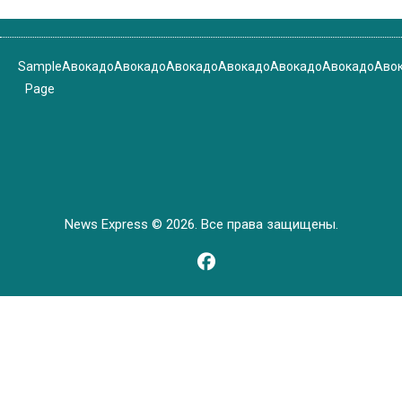
Sample
Авокадо
Авокадо
Авокадо
Авокадо
Авокадо
Авокадо
Аво
Page
News Express © 2026. Все права защищены.