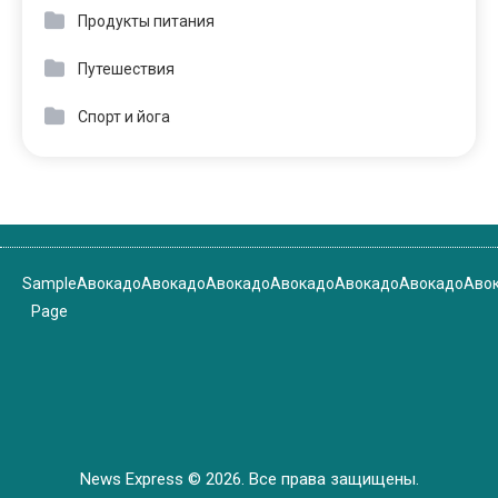
Продукты питания
Путешествия
Спорт и йога
Sample
Авокадо
Авокадо
Авокадо
Авокадо
Авокадо
Авокадо
Аво
Page
News Express © 2026. Все права защищены.