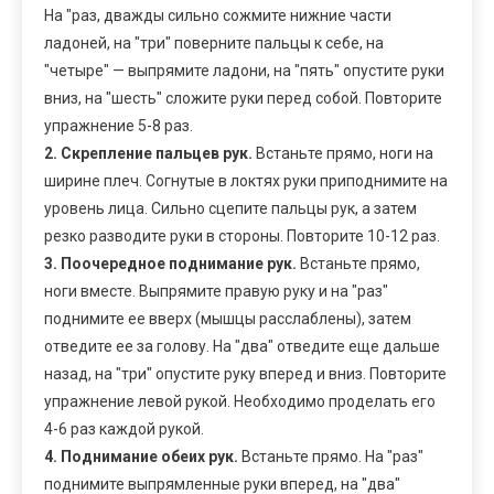
На "раз, дважды сильно сожмите нижние части
ладоней, на "три" поверните пальцы к себе, на
"четыре" — выпрямите ладони, на "пять" опустите руки
вниз, на "шесть" сложите руки перед собой. Повторите
упражнение 5-8 раз.
2. Скрепление пальцев рук.
Встаньте прямо, ноги на
ширине плеч. Согнутые в локтях руки приподнимите на
уровень лица. Сильно сцепите пальцы рук, а затем
резко разводите руки в стороны. Повторите 10-12 раз.
3. Поочередное поднимание рук.
Встаньте прямо,
ноги вместе. Выпрямите правую руку и на "раз"
поднимите ее вверх (мышцы расслаблены), затем
отведите ее за голову. На "два" отведите еще дальше
назад, на "три" опустите руку вперед и вниз. Повторите
упражнение левой рукой. Необходимо проделать его
4-6 раз каждой рукой.
4. Поднимание обеих рук.
Встаньте прямо. На "раз"
поднимите выпрямленные руки вперед, на "два"