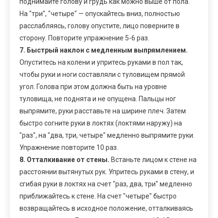
поднимайте голову и грудь как можно выше от пола.
На "три", "четыре" — опускайтесь вниз, полностью
расслабляясь, голову опустите, лицо поверните в
сторону. Повторите упражнение 5-6 раз.
7. Быстрый наклон с медленным выпрямлением.
Опуститесь на колени и упритесь руками в пол так,
чтобы руки и ноги составляли с туловищем прямой
угол. Голова при этом должна быть на уровне
туловища, не поднята и не опущена. Пальцы ног
выпрямите, руки расставьте на ширине плеч. Затем
быстро согните руки в локтях (локтями наружу) на
"раз", на "два, три, четыре" медленно выпрямите руки.
Упражнение повторите 10 раз.
8. Отталкивание от стены.
Встаньте лицом к стене на
расстоянии вытянутых рук. Упритесь руками в стену, и
сгибая руки в локтях на счет "раз, два, три" медленно
приближайтесь к стене. На счет "четыре" быстро
возвращайтесь в исходное положение, отталкиваясь