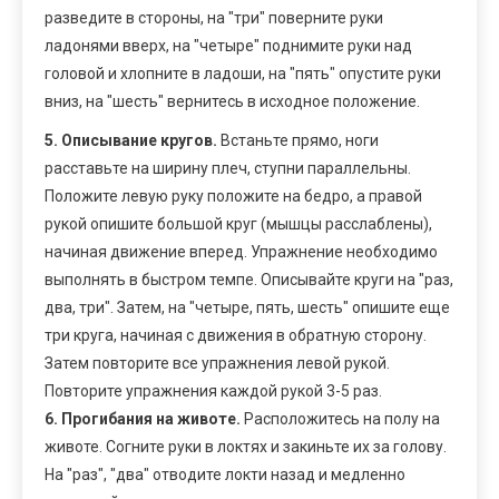
разведите в стороны, на "три" поверните руки
ладонями вверх, на "четыре" поднимите руки над
головой и хлопните в ладоши, на "пять" опустите руки
вниз, на "шесть" вернитесь в исходное положение.
5. Описывание кругов.
Встаньте прямо, ноги
расставьте на ширину плеч, ступни параллельны.
Положите левую руку положите на бедро, а правой
рукой опишите большой круг (мышцы расслаблены),
начиная движение вперед. Упражнение необходимо
выполнять в быстром темпе. Описывайте круги на "раз,
два, три". Затем, на "четыре, пять, шесть" опишите еще
три круга, начиная с движения в обратную сторону.
Затем повторите все упражнения левой рукой.
Повторите упражнения каждой рукой 3-5 раз.
6. Прогибания на животе.
Расположитесь на полу на
животе. Согните руки в локтях и закиньте их за голову.
На "раз", "два" отводите локти назад и медленно